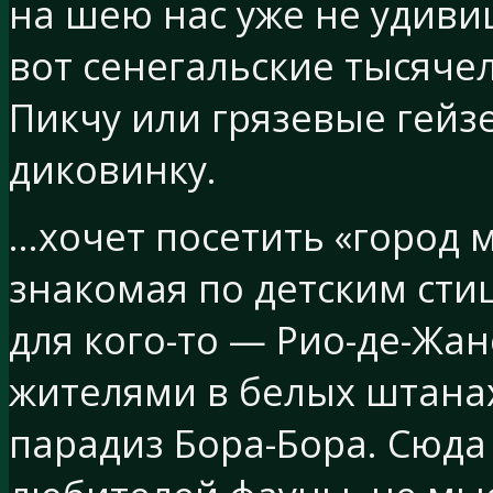
на шею нас уже не удиви
вот сенегальские тысяче
Пикчу или грязевые гейз
диковинку.
…хочет посетить «город м
знакомая по детским ст
для кого-то — Рио-де-Жа
жителями в белых штанах
парадиз Бора-Бора. Сюда